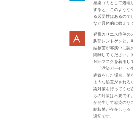
感染ゴミとして処理
すると、このような
る必要性はあるので
など具体的に教えて
脊椎カリエス症例の
胸部レントゲンと、
結核菌が喀痰中に認
隔離してください。
Ｎ95マスクを着用し
「汚染ガーゼ」があ
処置をした場合、菌
ような処置がされる
染対策を行ってくだ
らの対策は不要です
が発生して感染のリ
結核菌が存在しうる
適切です。