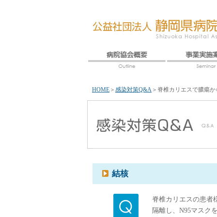
HOME
＞
感染対策Q&A
＞
脊椎カリエスで膿瘍か
結核
脊椎カリエスの患者
隔離し、N95マス