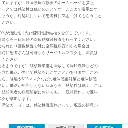
していますが、静岡県病院協会のホームページを参照
ケースでは感染性は低いのことです。ここまで厳重にす
しょうか。対処法について患者様に気をつけてもらうこと
ください。
60%が活動性または陳旧性肺結核を合併しています。
可能なら三日連続の喀痰結核菌検査を行ってください。
められたり画像検査で肺に空洞性病変がある場合は
同時に患者さんは可能ならサージカルマスクを、職員は
てください。
るようですが、結核病巣部を開放して局所洗浄などの
を含む飛沫が生じて感染を起こすことがあります。この
なら、隔離やN95マスクなどの飛沫感染対策と飛沫核感
さい。飛沫が発生しえない状況なら、感染性は低く、これ
。結核患者の病理解剖においても、「洗浄操作」で飛沫
スクが増加します。
「汚染ガーゼ」は、感染性廃棄物として、現況の処理が