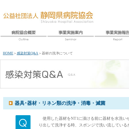
HOME
＞
感染対策Q&A
＞
器材の洗浄について
器具･器材・リネン類の洗浄・消毒・滅菌
使用した器材をNT1に漬ける前に器材を水洗いせ
り出して洗浄する時、スポンジで洗い流している