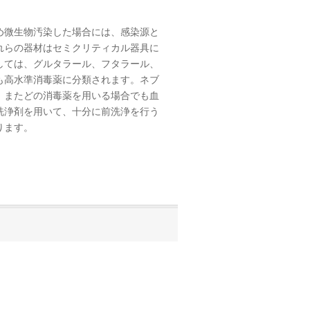
。
め微生物汚染した場合には、感染源と
れらの器材はセミクリティカル器具に
しては、グルタラール、フタラール、
も高水準消毒薬に分類されます。ネブ
。またどの消毒薬を用いる場合でも血
洗浄剤を用いて、十分に前洗浄を行う
ります。