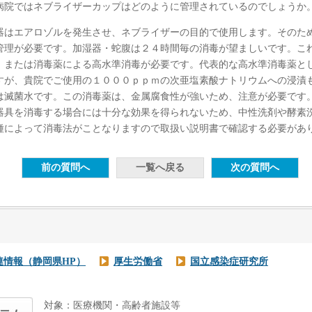
病院ではネブライザーカップはどのように管理されているのでしょうか
はエアロゾルを発生させ、ネブライザーの目的で使用します。そのた
管理が必要です。加湿器・蛇腹は２４時間毎の消毒が望ましいです。こ
、または消毒薬による高水準消毒が必要です。代表的な高水準消毒薬と
すが、貴院でご使用の１０００ｐｐｍの次亜塩素酸ナトリウムへの浸漬
は滅菌水です。この消毒薬は、金属腐食性が強いため、注意が必要です
器具を消毒する場合には十分な効果を得られないため、中性洗剤や酵素
種によって消毒法がことなりますので取扱い説明書で確認する必要があ
連情報（静岡県HP）
厚生労働省
国立感染症研究所
対象：医療機関・高齢者施設等