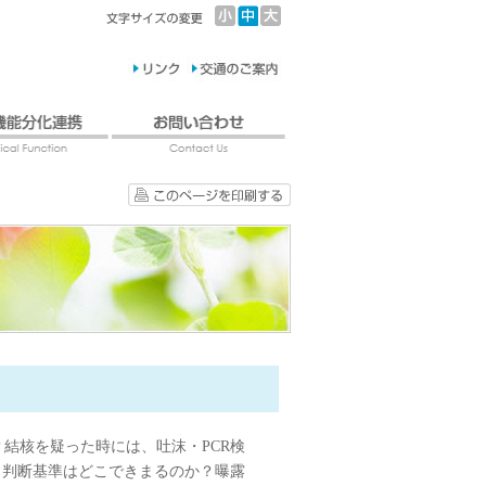
結核を疑った時には、吐沫・PCR検
、判断基準はどこできまるのか？曝露