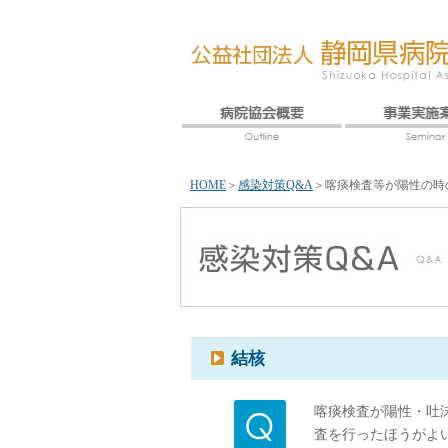
HOME
＞
感染対策Q&A
＞
喀痰検査等が陽性の時
結核
喀痰検査が陽性・吐
査を行ったほうがよ