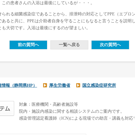
。この患者さんの入浴は最後にしているが・・・。
けられる細菌感染症であることから、排泄時の対応としてPPE（エプロ
であると共に、PPEは介助者自身を守ることにもなると言うことを説明
とも大切です。入浴は最後にするのが望ましい。
連情報（静岡県HP）
厚生労働省
国立感染症研究所
対象：医療機関・高齢者施設等
院内・施設内感染に関する相談システムのご案内です。
感染管理認定看護師（ICN)による現場での助言・講義も対応