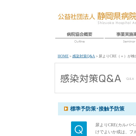
HOME
＞
感染対策Q&A
＞
尿よりCRE（＋）が検
標準予防策･接触予防策
尿よりCRE(カルパ
けでよいか或は、フ