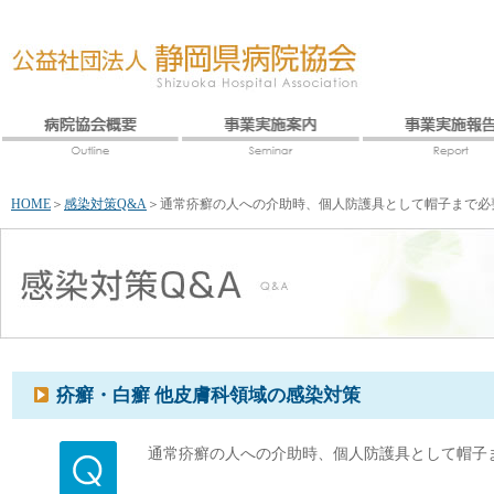
HOME
＞
感染対策Q&A
＞
通常疥癬の人への介助時、個人防護具として帽子まで必
疥癬・白癬 他皮膚科領域の感染対策
通常疥癬の人への介助時、個人防護具として帽子